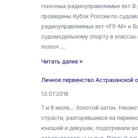
.
К
гоночных радиоуправляемых яхт.В 
т
проведены Кубок России по судомо
о
радиоуправляемых яхт «F5-M» и В
-
судомодельному спорту в классах 
Е
mono» …
с
т
«
Читать далее »
ь
Н
Личное первенство Астраханской о
-
и
К
ж
13.07.2018
т
н
7 и 8 июля… Золотой затон. Несмо
о
е
страсти, разгоревшиеся на первен
—
в
юношей и девушек, подогревали вод
А
о