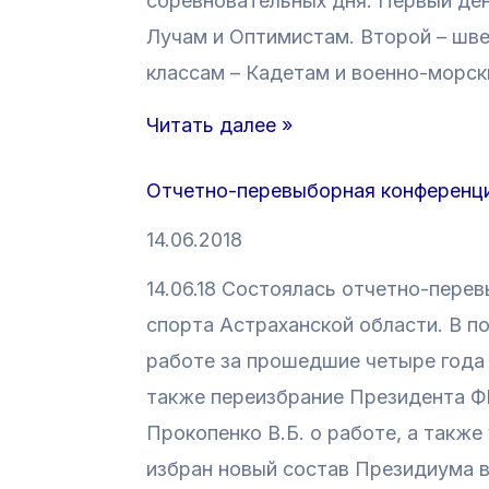
соревновательных дня. Первый де
с
л
Лучам и Оптимистам. Второй – шв
т
ж
классам – Кадетам и военно-морск
р
с
а
к
Л
Читать далее »
х
а
и
Отчетно-перевыборная конференц
а
я
ч
н
р
н
14.06.2018
ь
е
о
14.06.18 Состоялась отчетно-пере
—
г
е
спорта Астраханской области. В п
2
а
п
работе за прошедшие четыре года
0
т
е
также переизбрание Президента Ф
1
а
р
Прокопенко В.Б. о работе, а такж
8
»
в
избран новый состав Президиума в
»
—
е