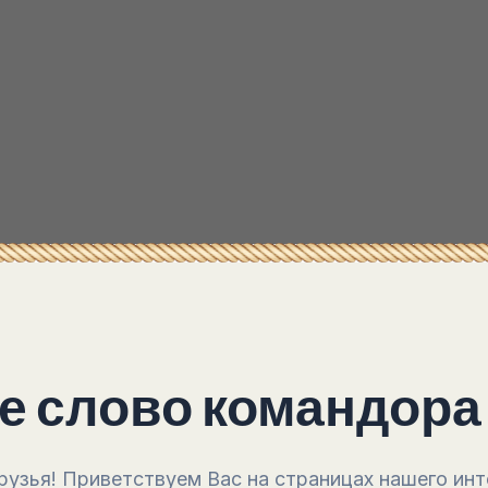
е слово командора
рузья! Приветствуем Вас на страницах нашего инт