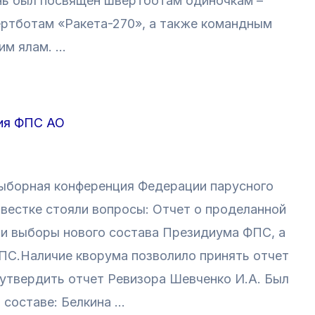
нь был посвящен швертботам одиночкам –
ертботам «Ракета-270», а также командным
им ялам. …
ия ФПС АО
выборная конференция Федерации парусного
овестке стояли вопросы: Отчет о проделанной
 и выборы нового состава Президиума ФПС, а
ПС.Наличие кворума позволило принять отчет
е утвердить отчет Ревизора Шевченко И.А. Был
 составе: Белкина …