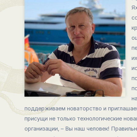
Я
с
к
о
п
и
и
п
п
н
поддерживаем новаторство и приглашаем
присущи не только технологические нова
организации, – Вы наш человек! Правиль