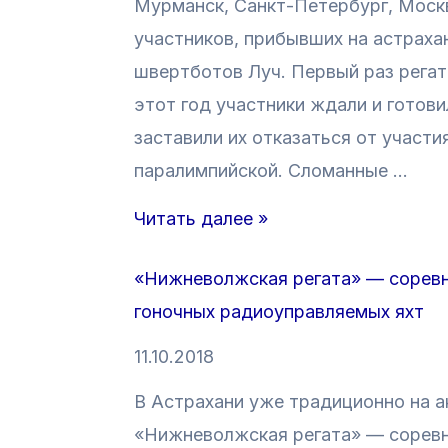
Мурманск, Санкт-Петербург, Москв
т
участников, прибывших на астраха
и
швертботов Луч. Первый раз регат
е
этот год участники ждали и готов
с
заставили их отказаться от участия
е
паралимпийской. Сломанные …
з
о
Р
Читать далее »
н
е
«Нижневолжская регата» — соревн
а
г
гоночных радиоуправляемых яхт
2
а
0
т
11.10.2018
1
а
В Астрахани уже традиционно на 
8
«
«Нижневолжская регата» — соревн