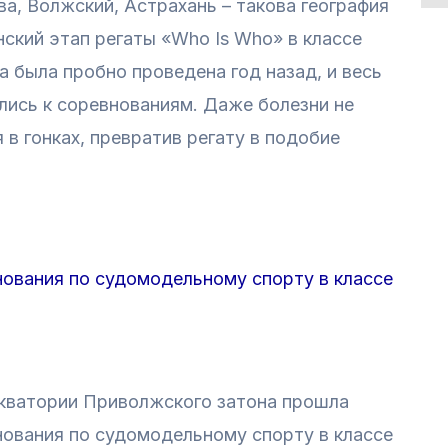
а, Волжский, Астрахань – такова география
нский этап регаты «Who Is Who» в классе
а была пробно проведена год назад, и весь
ились к соревнованиям. Даже болезни не
 в гонках, превратив регату в подобие
ования по судомодельному спорту в классе
акватории Приволжского затона прошла
ования по судомодельному спорту в классе