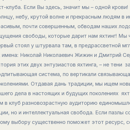
хт-клуба. Если Вы здесь, значит мы – одной крови
олнцу, небу, крутой волне и прекрасным людям в 
расивым, почти совершенным, обводам наших лодо
щущения свободы, которые дарит нам яхтинг! Мы ч
ервый стоял у штурвала там, в предрассветной мгл
х имена: Николай Николаевич Жижин и Дмитрий Се
стория этих двух энтузиастов яхтинга, – не тени 
одпитывающая система, по вертикали связывающа
околениями. Отдавая дань традиции, мы ищем нов
ашего дела в настоящих и будущих поколениях ях
 в клуб разновозрастную аудиторию единомышлен
ции, но и интеллектуальная свобода. Если пазлы 
ному выбору существенно поможет этот ресурс, с