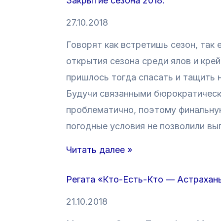
Закрытие сезона 2018.
27.10.2018
Говорят как встретишь сезон, так 
открытия сезона среди ялов и кре
пришлось тогда спасать и тащить н
Будучи связанными бюрократическ
проблематично, поэтому финальную
погодные условия не позволили вы
З
Читать далее »
а
Регата «Кто-Есть-Кто — Астрахань
к
р
21.10.2018
ы