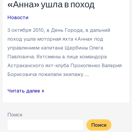
«Анна» ушла в поход
регаты
Новости
3 октября 2010, в День Города, в дальний
поход ушла моторная яхта «Анна» под
управлением капитана Щербины Олега
Павловича. Яхтсмены в лице командора
Астраханского яхт-клуба Прокопенко Валерия
Борисовича пожелали экипажу …
«Анна»
Читать далее »
ушла
в
Поиск
поход
Поиск