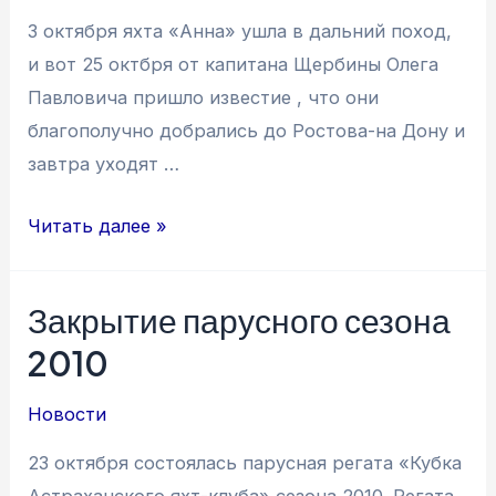
3 октября яхта «Анна» ушла в дальний поход,
и вот 25 октбря от капитана Щербины Олега
Павловича пришло известие , что они
благополучно добрались до Ростова-на Дону и
завтра уходят …
Известия
Читать далее »
от
яхты
Закрытие парусного сезона
«Анна»
2010
Новости
23 октября состоялась парусная регата «Кубка
Астраханского яхт-клуба» сезона 2010. Регата