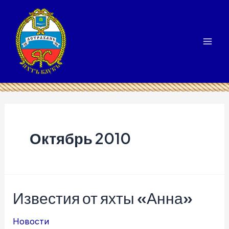
Перейти
к
содержимому
Mai
Men
Октябрь 2010
Известия от яхты «Анна»
Новости