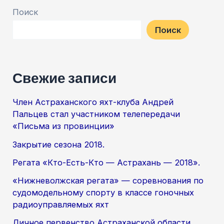
парусная
Поиск
регата,
Поиск
посвященная
Дню
Победы.
Свежие записи
«Открытие
сезона
Член Астраханского яхт-клуба Андрей
2016»
Пальцев стал участником телепередачи
«Письма из провинции»
Закрытие сезона 2018.
Регата «Кто-Есть-Кто — Астрахань — 2018».
«Нижневолжская регата» — соревнования по
судомодельному спорту в классе гоночных
радиоуправляемых яхт
Личное первенство Астраханской области