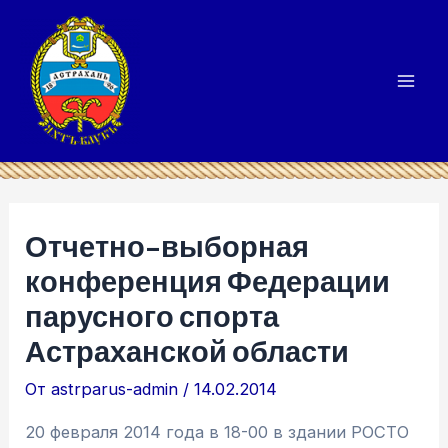
Перейти
к
содержимому
Mai
Men
Отчетно-выборная
конференция Федерации
парусного спорта
Астраханской области
От
astrparus-admin
/
14.02.2014
20 февраля 2014 года в 18-00 в здании РОСТО