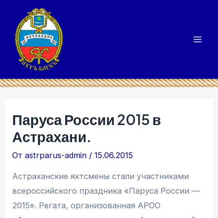
Перейти
к
содержимому
Mai
Men
Паруса России 2015 в
Астрахани.
От
astrparus-admin
/
15.06.2015
Астраханские яхтсмены стали участниками
всероссийского праздника «Паруса России —
2015». Регата, организованная АРОО