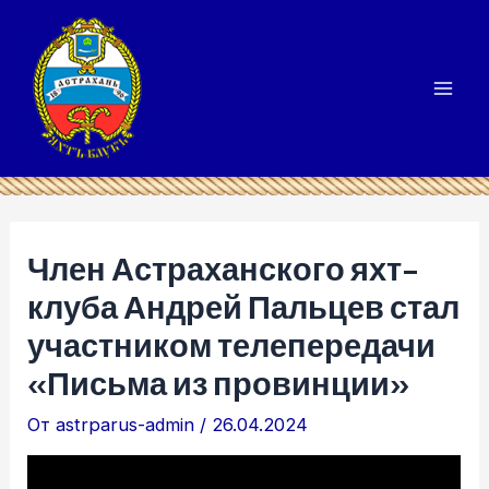
Перейти
к
содержимому
Mai
Men
Член Астраханского яхт-
клуба Андрей Пальцев стал
участником телепередачи
«Письма из провинции»
От
astrparus-admin
/
26.04.2024