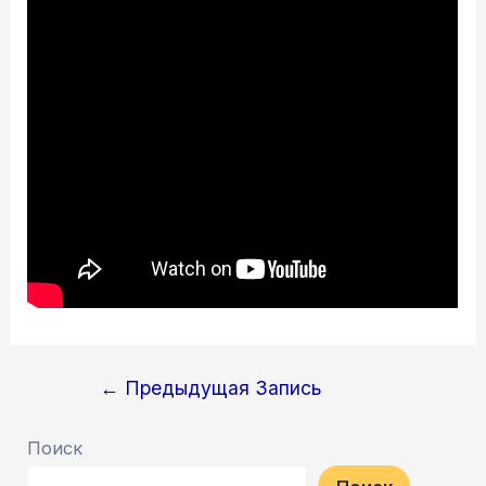
Навигация
←
Предыдущая Запись
по
Поиск
записям