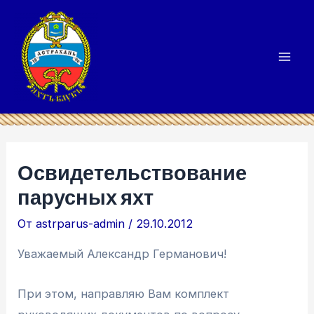
Перейти
к
содержимому
Mai
Men
Освидетельствование
парусных яхт
От
astrparus-admin
/
29.10.2012
Уважаемый Александр Германович!
При этом, направляю Вам комплект